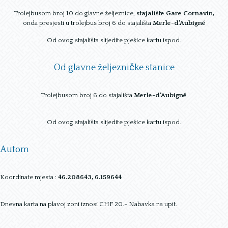
Trolejbusom broj 10 do glavne željeznice,
stajalište Gare Cornavin,
onda presjesti u trolejbus broj 6 do stajališta
Merle-d'Aubigné
Od ovog stajališta slijedite pješice kartu ispod.
Od glavne željezničke stanice
Trolejbusom broj 6 do stajališta
Merle-d'Aubigné
Od ovog stajališta slijedite pješice kartu ispod.
Autom
Koordinate mjesta :
46.208643, 6.159644
Dnevna karta na plavoj zoni iznosi CHF 20.- Nabavka na upit.