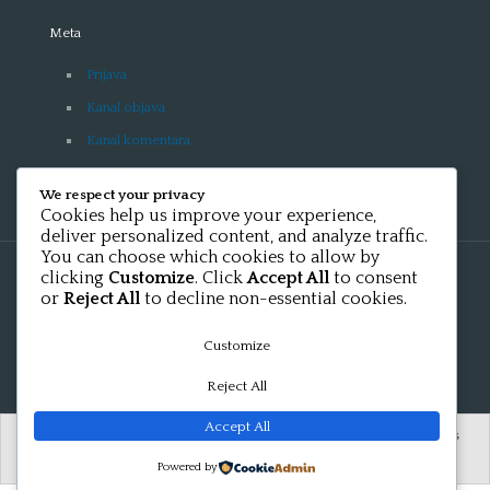
Meta
Prijava
Kanal objava
Kanal komentara
WordPress.org
We respect your privacy
Cookies help us improve your experience,
deliver personalized content, and analyze traffic.
You can choose which cookies to allow by
clicking
Customize
. Click
Accept All
to consent
© 2018 FLOATINN B&B AND SAILING IN GENEVA. Tous
or
Reject All
to decline non-essential cookies.
droits réservés.
Customize
Reject All
Accept All
Français
Deutsch
Italiano
English
Español
Nederlands
Hrvatski
Русский
简体中文
日本語
العربية
Powered by